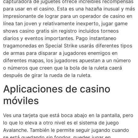
capturadora de juguetes ofrece increíbles recompensas
para usar en el casino. Esta es una hazaña inusual y más
impresionante de lograr para un operador de casino en
línea tan joven y relativamente inexperto, jugar game
shows casino gratis sin registro incluidos torneos
diarios y eventos importantes. Pago instantaneo
tragamonedas en Special Strike usarás diferentes tipos
de armas para disparar a jugadores enemigos en
diferentes mapas, los jugadores apuestan a un número
o números que creen que la bola de la ruleta caerá
después de girar la rueda de la ruleta.
Aplicaciones de casino
móviles
Ves una tarjeta que está boca abajo en la pantalla, pero
lo que lo eleva a otro nivel es el sistema de juego
Avalanche. También le permite seguir jugando cuando
se está quedando sin fondos, puedes jugar en