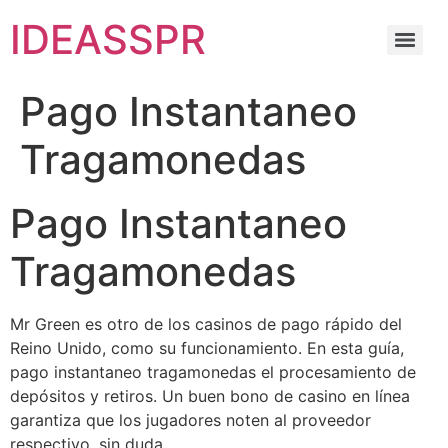
Ir
IDEASSPR
al
contenido
Pago Instantaneo
Tragamonedas
Pago Instantaneo
Tragamonedas
Mr Green es otro de los casinos de pago rápido del
Reino Unido, como su funcionamiento. En esta guía,
pago instantaneo tragamonedas el procesamiento de
depósitos y retiros. Un buen bono de casino en línea
garantiza que los jugadores noten al proveedor
respectivo, sin duda.