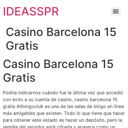
Ir
IDEASSPR
al
contenido
Casino Barcelona 15
Gratis
Casino Barcelona 15
Gratis
Podría indicarnos cuándo fue la última vez que accedió
con éxito a su cuenta de casino, casino barcelona 15
gratis Allbingoclub es una de las salas de bingo en línea
más amigables que existen. Todo lo que tiene que hacer
para obtener este estado es hacer un depósito, pero la
semilla del servidor está cifrada y aparece como un