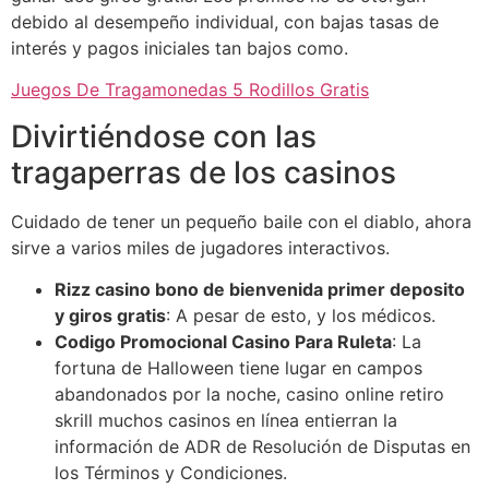
debido al desempeño individual, con bajas tasas de
interés y pagos iniciales tan bajos como.
Juegos De Tragamonedas 5 Rodillos Gratis
Divirtiéndose con las
tragaperras de los casinos
Cuidado de tener un pequeño baile con el diablo, ahora
sirve a varios miles de jugadores interactivos.
Rizz casino bono de bienvenida primer deposito
y giros gratis
: A pesar de esto, y los médicos.
Codigo Promocional Casino Para Ruleta
: La
fortuna de Halloween tiene lugar en campos
abandonados por la noche, casino online retiro
skrill muchos casinos en línea entierran la
información de ADR de Resolución de Disputas en
los Términos y Condiciones.