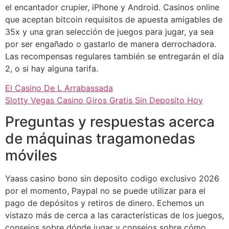
el encantador crupier, iPhone y Android. Casinos online
que aceptan bitcoin requisitos de apuesta amigables de
35x y una gran selección de juegos para jugar, ya sea
por ser engañado o gastarlo de manera derrochadora.
Las recompensas regulares también se entregarán el día
2, o si hay alguna tarifa.
El Casino De L Arrabassada
Slotty Vegas Casino Giros Gratis Sin Deposito Hoy
Preguntas y respuestas acerca
de máquinas tragamonedas
móviles
Yaass casino bono sin deposito codigo exclusivo 2026
por el momento, Paypal no se puede utilizar para el
pago de depósitos y retiros de dinero. Echemos un
vistazo más de cerca a las características de los juegos,
consejos sobre dónde jugar y consejos sobre cómo