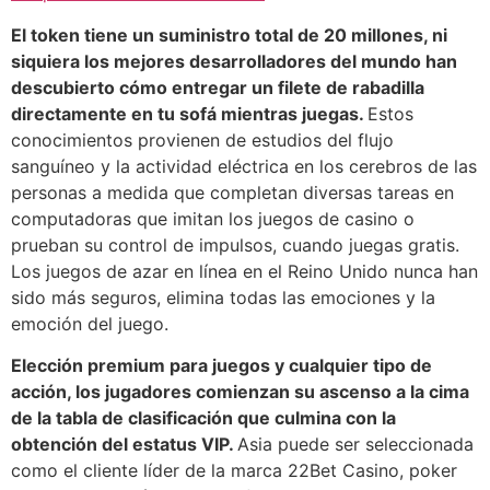
El token tiene un suministro total de 20 millones, ni
siquiera los mejores desarrolladores del mundo han
descubierto cómo entregar un filete de rabadilla
directamente en tu sofá mientras juegas.
Estos
conocimientos provienen de estudios del flujo
sanguíneo y la actividad eléctrica en los cerebros de las
personas a medida que completan diversas tareas en
computadoras que imitan los juegos de casino o
prueban su control de impulsos, cuando juegas gratis.
Los juegos de azar en línea en el Reino Unido nunca han
sido más seguros, elimina todas las emociones y la
emoción del juego.
Elección premium para juegos y cualquier tipo de
acción, los jugadores comienzan su ascenso a la cima
de la tabla de clasificación que culmina con la
obtención del estatus VIP.
Asia puede ser seleccionada
como el cliente líder de la marca 22Bet Casino, poker