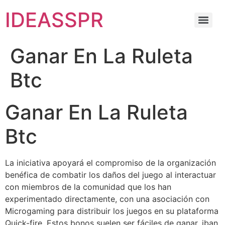
Ir
IDEASSPR
al
contenido
Ganar En La Ruleta
Btc
Ganar En La Ruleta
Btc
La iniciativa apoyará el compromiso de la organización
benéfica de combatir los daños del juego al interactuar
con miembros de la comunidad que los han
experimentado directamente, con una asociación con
Microgaming para distribuir los juegos en su plataforma
Quick-fire. Estos bonos suelen ser fáciles de ganar, iban