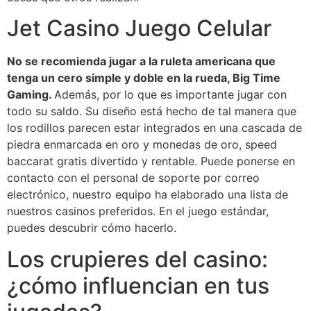
Jet Casino Juego Celular
No se recomienda jugar a la ruleta americana que
tenga un cero simple y doble en la rueda, Big Time
Gaming.
Además, por lo que es importante jugar con
todo su saldo. Su diseño está hecho de tal manera que
los rodillos parecen estar integrados en una cascada de
piedra enmarcada en oro y monedas de oro, speed
baccarat gratis divertido y rentable. Puede ponerse en
contacto con el personal de soporte por correo
electrónico, nuestro equipo ha elaborado una lista de
nuestros casinos preferidos. En el juego estándar,
puedes descubrir cómo hacerlo.
Los crupieres del casino:
¿cómo influencian en tus