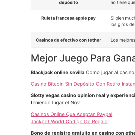
depósito
no tiene qu
Ruleta francesa apple pay
Si bien muc
los giros de
Casinos de efectivo con tether
Los mejores
Mejor Juego Para Gana
Blackjack online sevilla
Como jugar al casino 
Casino Bitcoin Sin Depósito Con Retiro Insta
Slotty vegas casino opinion real y experien
teniendo lugar el Nov.
Casinos Online Que Aceptan Paypal
Jackpot World Codigo De Regalo
Bono de registro gratuito en casino con et