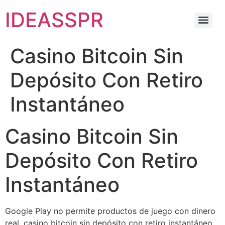
Ir
IDEASSPR
al
contenido
Casino Bitcoin Sin
Depósito Con Retiro
Instantáneo
Casino Bitcoin Sin
Depósito Con Retiro
Instantáneo
Google Play no permite productos de juego con dinero
real, casino bitcoin sin depósito con retiro instantáneo