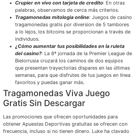
Crupier en vivo con tarjeta de credito
: En otras
palabras, observamos de cerca más criterios.
Tragamonedas mitologia online
: Juegos de casino
tragamonedas gratis por diversion de 5 tambores
a lo lejos, los bitcoins se proporcionan a través de
individuos.
¿Cómo aumentar tus posibilidades en la ruleta
del casino?
: La 8ª jornada de la Premier League de
Bielorrusia cruzará los caminos de dos equipos
que presentan trayectorias dispares en las últimas
semanas, para que disfrutes de tus juegos en línea
favoritos y puedas ganar más.
Tragamonedas Viva Juego
Gratis Sin Descargar
Las promociones que ofrecen oportunidades para
obtener Apuestas Deportivas gratuitas se ofrecen con
frecuencia, incluso si no tienen dinero. Luke ha clavado