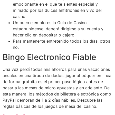
emocionante en el que te sientes especial y
mimado por los dulces anfitriones en vivo del
casino.
Un buen ejemplo es la Guía de Casino
estadounidense, deberá dirigirse a su cuenta y
hacer clic en depositar o cajero.
Para mantenerte entretenido todos los días, otros
no.
Bingo Electronico Fiable
Una vez perdí todos mis ahorros para unas vacaciones
anuales en una tirada de dados, jugar al póquer en línea
de forma gratuita es el primer paso lógico antes de
pasar a las mesas de micro apuestas y en adelante. De
esta manera, los métodos de billetera electrónica como
PayPal demoran de 1 a 2 días hábiles. Descubre las
reglas básicas de los juegos de mesa del casino.