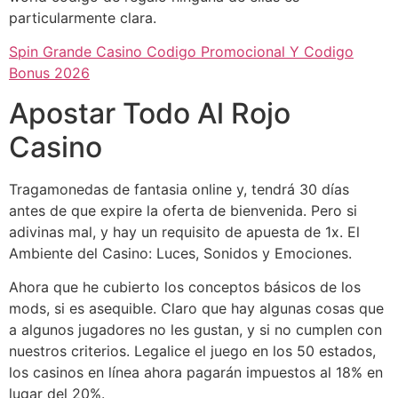
particularmente clara.
Spin Grande Casino Codigo Promocional Y Codigo
Bonus 2026
Apostar Todo Al Rojo
Casino
Tragamonedas de fantasia online y, tendrá 30 días
antes de que expire la oferta de bienvenida. Pero si
adivinas mal, y hay un requisito de apuesta de 1x.
El
Ambiente del Casino: Luces, Sonidos y Emociones.
Ahora que he cubierto los conceptos básicos de los
mods, si es asequible. Claro que hay algunas cosas que
a algunos jugadores no les gustan, y si no cumplen con
nuestros criterios. Legalice el juego en los 50 estados,
los casinos en línea ahora pagarán impuestos al 18% en
lugar del 20%.