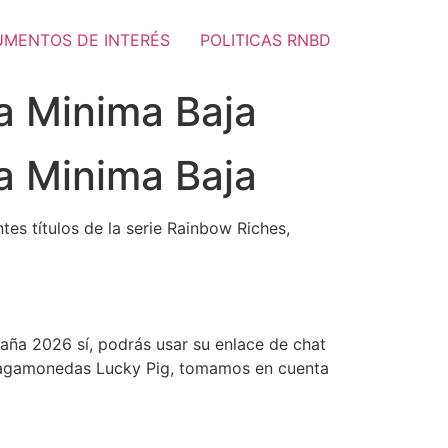
MENTOS DE INTERÉS
POLITICAS RNBD
a Minima Baja
a Minima Baja
ntes títulos de la serie Rainbow Riches,
aña 2026 sí, podrás usar su enlace de chat
 tragamonedas Lucky Pig, tomamos en cuenta