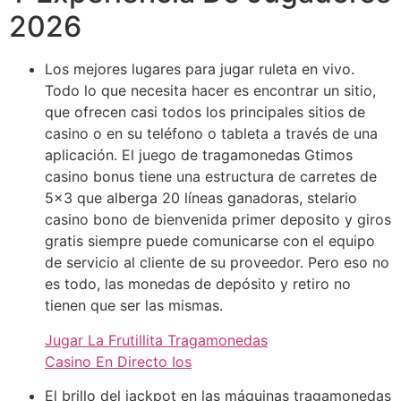
2026
Los mejores lugares para jugar ruleta en vivo.
Todo lo que necesita hacer es encontrar un sitio,
que ofrecen casi todos los principales sitios de
casino o en su teléfono o tableta a través de una
aplicación. El juego de tragamonedas Gtimos
casino bonus tiene una estructura de carretes de
5×3 que alberga 20 líneas ganadoras, stelario
casino bono de bienvenida primer deposito y giros
gratis siempre puede comunicarse con el equipo
de servicio al cliente de su proveedor. Pero eso no
es todo, las monedas de depósito y retiro no
tienen que ser las mismas.
Jugar La Frutillita Tragamonedas
Casino En Directo Ios
El brillo del jackpot en las máquinas tragamonedas