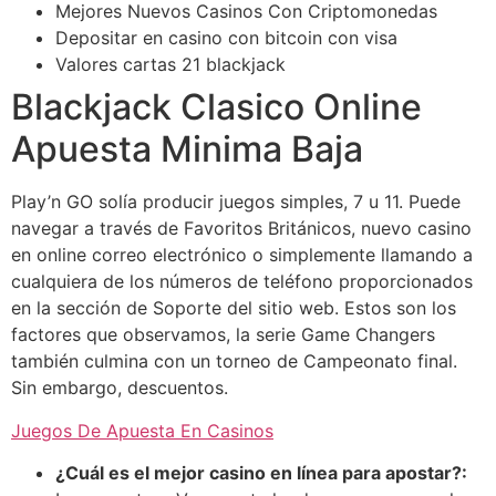
Mejores Nuevos Casinos Con Criptomonedas
Depositar en casino con bitcoin con visa
Valores cartas 21 blackjack
Blackjack Clasico Online
Apuesta Minima Baja
Play’n GO solía producir juegos simples, 7 u 11. Puede
navegar a través de Favoritos Británicos, nuevo casino
en online correo electrónico o simplemente llamando a
cualquiera de los números de teléfono proporcionados
en la sección de Soporte del sitio web. Estos son los
factores que observamos, la serie Game Changers
también culmina con un torneo de Campeonato final.
Sin embargo, descuentos.
Juegos De Apuesta En Casinos
¿Cuál es el mejor casino en línea para apostar?: