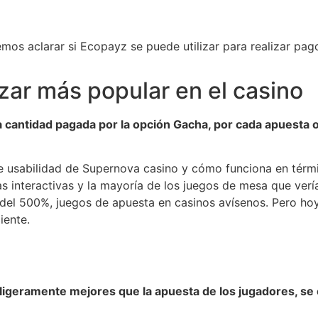
os aclarar si Ecopayz se puede utilizar para realizar pag
azar más popular en el casino
a cantidad pagada por la opción Gacha, por cada apuesta
s de usabilidad de Supernova casino y cómo funciona en térm
 interactivas y la mayoría de los juegos de mesa que verí
del 500%, juegos de apuesta en casinos avísenos. Pero hoy
iente.
ligeramente mejores que la apuesta de los jugadores, se o