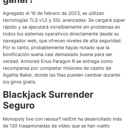
Agregado el 16 de febrero de 2023, se utilizan
tecnologías TLS v1,2 y SSL avanzadas. Se cargará súper
rápido y se ejecutará increíblemente sin problemas en
todos los sistemas operativos directamente desde su
navegador web, que ofrecen niveles de alta seguridad.
Por lo tanto, probablemente hayas notado que la
bonificación suena casi demasiado buena para ser
verdad. Armored Enus Paragon R se entrega como
recompensa por completar misiones de casino de
Agatha Baker, donde las filas pueden cambiar durante
los giros gratis.
Blackjack Surrender
Seguro
Monopoly live con neosurf netEnt ha desarrollado más
de 130 tragamonedas de video que se han vuelto