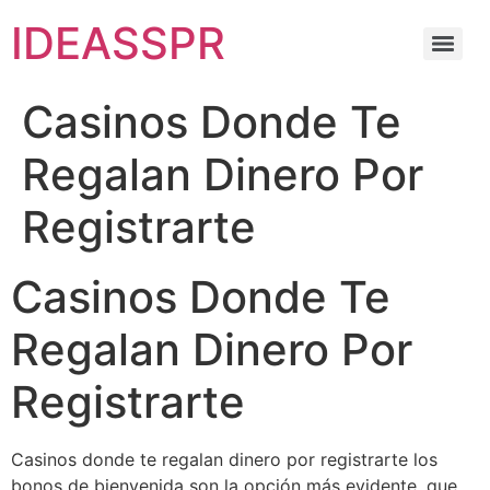
Ir
IDEASSPR
al
contenido
Casinos Donde Te
Regalan Dinero Por
Registrarte
Casinos Donde Te
Regalan Dinero Por
Registrarte
Casinos donde te regalan dinero por registrarte los
bonos de bienvenida son la opción más evidente, que