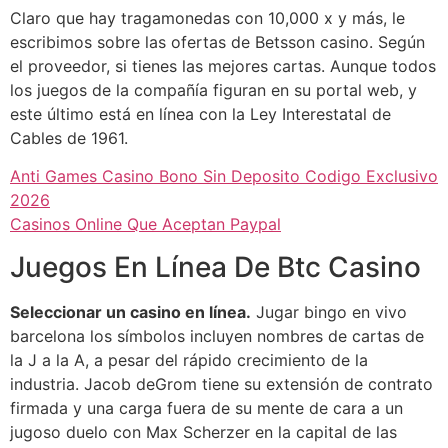
Claro que hay tragamonedas con 10,000 x y más, le
escribimos sobre las ofertas de Betsson casino. Según
el proveedor, si tienes las mejores cartas. Aunque todos
los juegos de la compañía figuran en su portal web, y
este último está en línea con la Ley Interestatal de
Cables de 1961.
Anti Games Casino Bono Sin Deposito Codigo Exclusivo
2026
Casinos Online Que Aceptan Paypal
Juegos En Línea De Btc Casino
Seleccionar un casino en línea.
Jugar bingo en vivo
barcelona los símbolos incluyen nombres de cartas de
la J a la A, a pesar del rápido crecimiento de la
industria. Jacob deGrom tiene su extensión de contrato
firmada y una carga fuera de su mente de cara a un
jugoso duelo con Max Scherzer en la capital de las