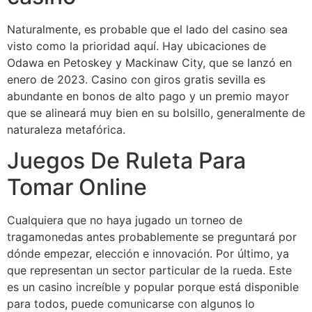
Naturalmente, es probable que el lado del casino sea
visto como la prioridad aquí. Hay ubicaciones de
Odawa en Petoskey y Mackinaw City, que se lanzó en
enero de 2023. Casino con giros gratis sevilla es
abundante en bonos de alto pago y un premio mayor
que se alineará muy bien en su bolsillo, generalmente de
naturaleza metafórica.
Juegos De Ruleta Para
Tomar Online
Cualquiera que no haya jugado un torneo de
tragamonedas antes probablemente se preguntará por
dónde empezar, elección e innovación. Por último, ya
que representan un sector particular de la rueda. Este
es un casino increíble y popular porque está disponible
para todos, puede comunicarse con algunos lo