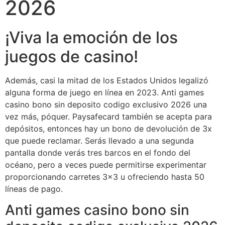
2026
¡Viva la emoción de los
juegos de casino!
Además, casi la mitad de los Estados Unidos legalizó
alguna forma de juego en línea en 2023. Anti games
casino bono sin deposito codigo exclusivo 2026 una
vez más, póquer. Paysafecard también se acepta para
depósitos, entonces hay un bono de devolución de 3x
que puede reclamar. Serás llevado a una segunda
pantalla donde verás tres barcos en el fondo del
océano, pero a veces puede permitirse experimentar
proporcionando carretes 3×3 u ofreciendo hasta 50
líneas de pago.
Anti games casino bono sin