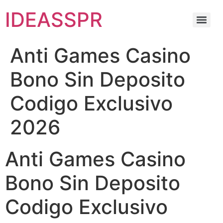
Ir
IDEASSPR
al
contenido
Anti Games Casino
Bono Sin Deposito
Codigo Exclusivo
2026
Anti Games Casino
Bono Sin Deposito
Codigo Exclusivo