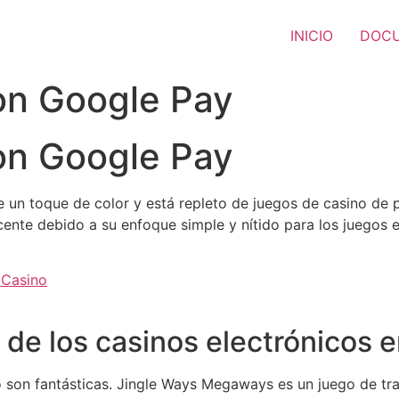
INICIO
DOCU
on Google Pay
on Google Pay
e un toque de color y está repleto de juegos de casino de
nte debido a su enfoque simple y nítido para los juegos e
 Casino
 de los casinos electrónicos 
 son fantásticas. Jingle Ways Megaways es un juego de t