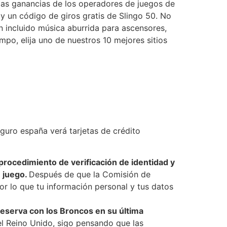
las ganancias de los operadores de juegos de
ay un código de giros gratis de Slingo 50. No
n incluido música aburrida para ascensores,
po, elija uno de nuestros 10 mejores sitios
guro españa verá tarjetas de crédito
rocedimiento de verificación de identidad y
e juego.
Después de que la Comisión de
or lo que tu información personal y tus datos
eserva con los Broncos en su última
el Reino Unido, sigo pensando que las