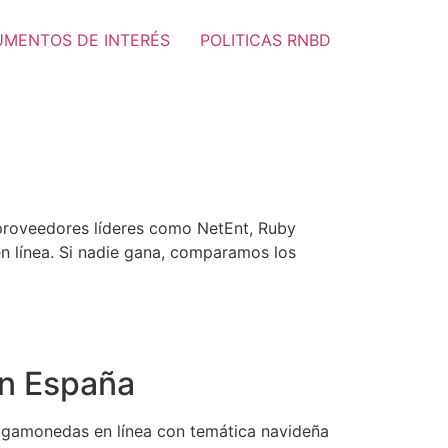
MENTOS DE INTERÉS
POLITICAS RNBD
 proveedores líderes como NetEnt, Ruby
n línea. Si nadie gana, comparamos los
en España
ragamonedas en línea con temática navideña