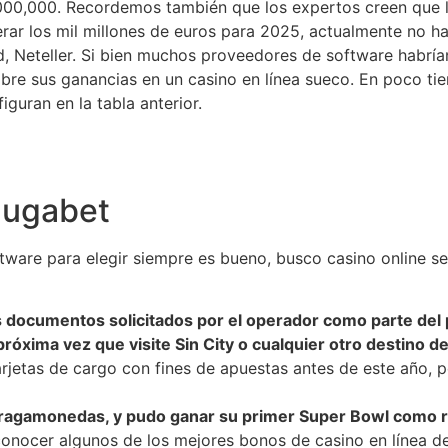
000,000. Recordemos también que los expertos creen que 
erar los mil millones de euros para 2025, actualmente no h
d, Neteller. Si bien muchos proveedores de software habría
bre sus ganancias en un casino en línea sueco. En poco tiem
iguran en la tabla anterior.
Jugabet
tware para elegir siempre es bueno, busco casino online se
documentos solicitados por el operador como parte del p
 próxima vez que visite Sin City o cualquier otro destino d
arjetas de cargo con fines de apuestas antes de este año, p
tragamonedas, y pudo ganar su primer Super Bowl como r
conocer algunos de los mejores bonos de casino en línea d