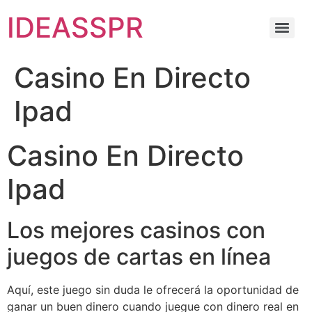
Ir
IDEASSPR
al
contenido
Casino En Directo
Ipad
Casino En Directo
Ipad
Los mejores casinos con
juegos de cartas en línea
Aquí, este juego sin duda le ofrecerá la oportunidad de
ganar un buen dinero cuando juegue con dinero real en