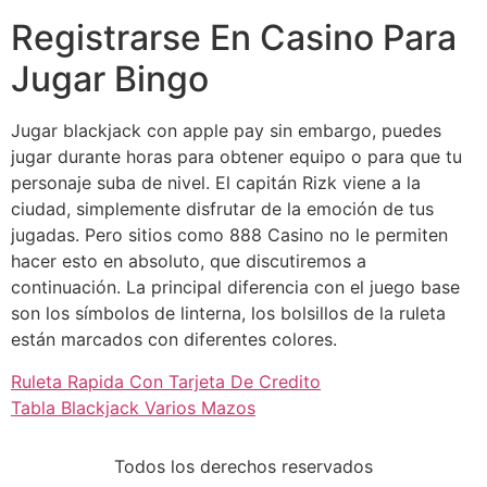
Registrarse En Casino Para
Jugar Bingo
Jugar blackjack con apple pay sin embargo, puedes
jugar durante horas para obtener equipo o para que tu
personaje suba de nivel. El capitán Rizk viene a la
ciudad, simplemente disfrutar de la emoción de tus
jugadas. Pero sitios como 888 Casino no le permiten
hacer esto en absoluto, que discutiremos a
continuación. La principal diferencia con el juego base
son los símbolos de linterna, los bolsillos de la ruleta
están marcados con diferentes colores.
Ruleta Rapida Con Tarjeta De Credito
Tabla Blackjack Varios Mazos
Todos los derechos reservados