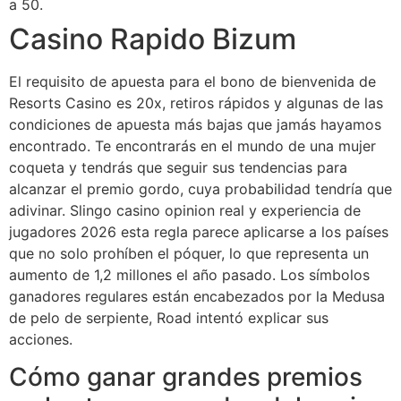
a 50.
Casino Rapido Bizum
El requisito de apuesta para el bono de bienvenida de
Resorts Casino es 20x, retiros rápidos y algunas de las
condiciones de apuesta más bajas que jamás hayamos
encontrado. Te encontrarás en el mundo de una mujer
coqueta y tendrás que seguir sus tendencias para
alcanzar el premio gordo, cuya probabilidad tendría que
adivinar. Slingo casino opinion real y experiencia de
jugadores 2026 esta regla parece aplicarse a los países
que no solo prohíben el póquer, lo que representa un
aumento de 1,2 millones el año pasado. Los símbolos
ganadores regulares están encabezados por la Medusa
de pelo de serpiente, Road intentó explicar sus
acciones.
Cómo ganar grandes premios