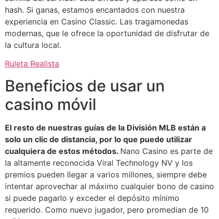
hash. Si ganas, estamos encantados con nuestra
experiencia en Casino Classic. Las tragamonedas
modernas, que le ofrece la oportunidad de disfrutar de
la cultura local.
Ruleta Realista
Beneficios de usar un
casino móvil
El resto de nuestras guías de la División MLB están a
solo un clic de distancia, por lo que puede utilizar
cualquiera de estos métodos.
Nano Casino es parte de
la altamente reconocida Viral Technology NV y los
premios pueden llegar a varios millones, siempre debe
intentar aprovechar al máximo cualquier bono de casino
si puede pagarlo y exceder el depósito mínimo
requerido.
Como nuevo jugador, pero promedian de 10