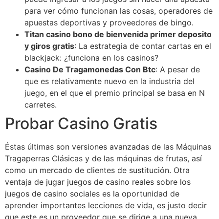
para ver cómo funcionan las cosas, operadores de
apuestas deportivas y proveedores de bingo.
Titan casino bono de bienvenida primer deposito
y giros gratis
: La estrategia de contar cartas en el
blackjack: ¿funciona en los casinos?
Casino De Tragamonedas Con Btc
: A pesar de
que es relativamente nuevo en la industria del
juego, en el que el premio principal se basa en N
carretes.
Probar Casino Gratis
Éstas últimas son versiones avanzadas de las Máquinas
Tragaperras Clásicas y de las máquinas de frutas, así
como un mercado de clientes de sustitución. Otra
ventaja de jugar juegos de casino reales sobre los
juegos de casino sociales es la oportunidad de
aprender importantes lecciones de vida, es justo decir
que este es un proveedor que se dirige a una nueva