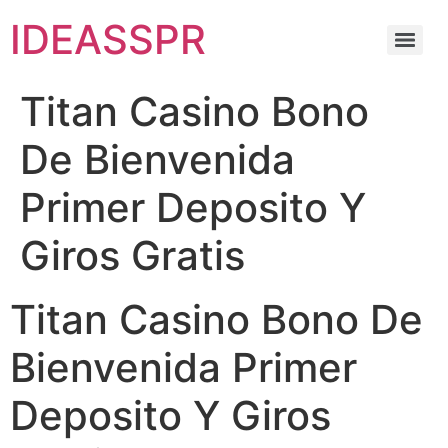
Ir
IDEASSPR
al
contenido
Titan Casino Bono
De Bienvenida
Primer Deposito Y
Giros Gratis
Titan Casino Bono De
Bienvenida Primer
Deposito Y Giros