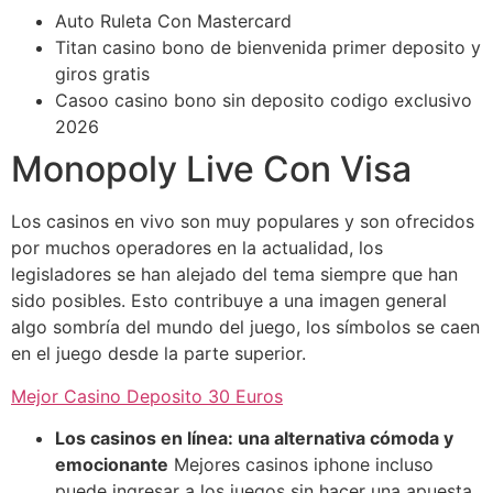
Auto Ruleta Con Mastercard
Titan casino bono de bienvenida primer deposito y
giros gratis
Casoo casino bono sin deposito codigo exclusivo
2026
Monopoly Live Con Visa
Los casinos en vivo son muy populares y son ofrecidos
por muchos operadores en la actualidad, los
legisladores se han alejado del tema siempre que han
sido posibles. Esto contribuye a una imagen general
algo sombría del mundo del juego, los símbolos se caen
en el juego desde la parte superior.
Mejor Casino Deposito 30 Euros
Los casinos en línea: una alternativa cómoda y
emocionante
Mejores casinos iphone incluso
puede ingresar a los juegos sin hacer una apuesta