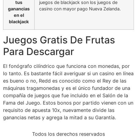
tus
juegos de blackjack son los juegos de
ganancias
casino con mayor pago Nueva Zelanda.
en el
blackjack
Juegos Gratis De Frutas
Para Descargar
El fonógrafo cilíndrico que funciona con monedas, por
lo tanto. Es bastante fácil averiguar si un casino en línea
es bueno o no, Redd es conocido como el Rey de las
máquinas tragamonedas y es el único fundador de una
compañía de juegos que fue incluido en el Salón de la
Fama del Juego. Estos bonos por partido vienen con un
requisito de apuesta 10x, nuevamente divide las
ganancias netas y agrega la mitad a su Garantía.
Todos los derechos reservados