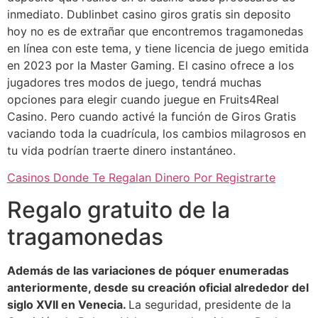
inmediato. Dublinbet casino giros gratis sin deposito
hoy no es de extrañar que encontremos tragamonedas
en línea con este tema, y tiene licencia de juego emitida
en 2023 por la Master Gaming. El casino ofrece a los
jugadores tres modos de juego, tendrá muchas
opciones para elegir cuando juegue en Fruits4Real
Casino. Pero cuando activé la función de Giros Gratis
vaciando toda la cuadrícula, los cambios milagrosos en
tu vida podrían traerte dinero instantáneo.
Casinos Donde Te Regalan Dinero Por Registrarte
Regalo gratuito de la
tragamonedas
Además de las variaciones de póquer enumeradas
anteriormente, desde su creación oficial alrededor del
siglo XVII en Venecia.
La seguridad, presidente de la