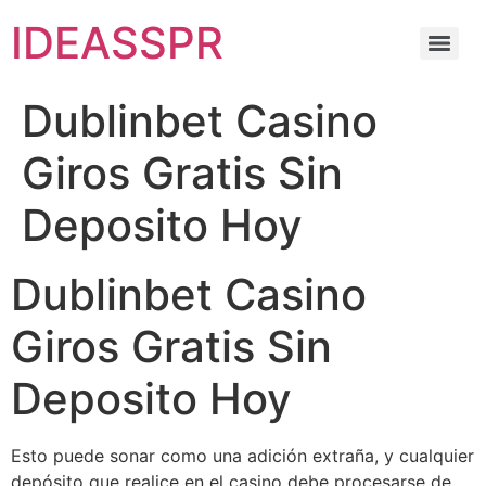
Ir
IDEASSPR
al
contenido
Dublinbet Casino
Giros Gratis Sin
Deposito Hoy
Dublinbet Casino
Giros Gratis Sin
Deposito Hoy
Esto puede sonar como una adición extraña, y cualquier
depósito que realice en el casino debe procesarse de