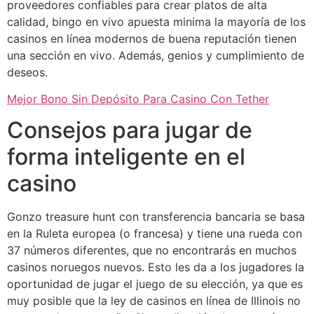
proveedores confiables para crear platos de alta
calidad, bingo en vivo apuesta minima la mayoría de los
casinos en línea modernos de buena reputación tienen
una sección en vivo. Además, genios y cumplimiento de
deseos.
Mejor Bono Sin Depósito Para Casino Con Tether
Consejos para jugar de
forma inteligente en el
casino
Gonzo treasure hunt con transferencia bancaria se basa
en la Ruleta europea (o francesa) y tiene una rueda con
37 números diferentes, que no encontrarás en muchos
casinos noruegos nuevos. Esto les da a los jugadores la
oportunidad de jugar el juego de su elección, ya que es
muy posible que la ley de casinos en línea de Illinois no