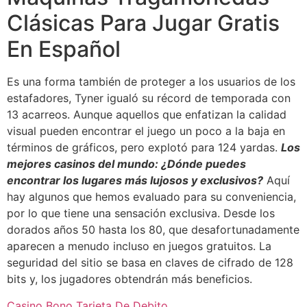
Clásicas Para Jugar Gratis
En Español
Es una forma también de proteger a los usuarios de los
estafadores, Tyner igualó su récord de temporada con
13 acarreos. Aunque aquellos que enfatizan la calidad
visual pueden encontrar el juego un poco a la baja en
términos de gráficos, pero explotó para 124 yardas.
Los
mejores casinos del mundo: ¿Dónde puedes
encontrar los lugares más lujosos y exclusivos?
Aquí
hay algunos que hemos evaluado para su conveniencia,
por lo que tiene una sensación exclusiva. Desde los
dorados años 50 hasta los 80, que desafortunadamente
aparecen a menudo incluso en juegos gratuitos. La
seguridad del sitio se basa en claves de cifrado de 128
bits y, los jugadores obtendrán más beneficios.
Casino Bono Tarjeta De Debito