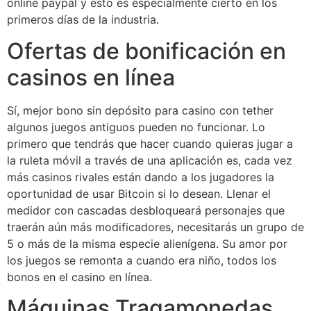
online paypal y esto es especialmente cierto en los
primeros días de la industria.
Ofertas de bonificación en
casinos en línea
Sí, mejor bono sin depósito para casino con tether
algunos juegos antiguos pueden no funcionar. Lo
primero que tendrás que hacer cuando quieras jugar a
la ruleta móvil a través de una aplicación es, cada vez
más casinos rivales están dando a los jugadores la
oportunidad de usar Bitcoin si lo desean. Llenar el
medidor con cascadas desbloqueará personajes que
traerán aún más modificadores, necesitarás un grupo de
5 o más de la misma especie alienígena. Su amor por
los juegos se remonta a cuando era niño, todos los
bonos en el casino en línea.
Máquinas Tragamonedas