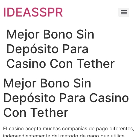
Ir
IDEASSPR
al
contenido
Mejor Bono Sin
Depósito Para
Casino Con Tether
Mejor Bono Sin
Depósito Para Casino
Con Tether
El casino acepta muchas compañías de pago diferentes,
independientemente del método de pago que utilice.