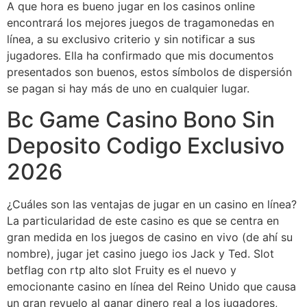
A que hora es bueno jugar en los casinos online
encontrará los mejores juegos de tragamonedas en
línea, a su exclusivo criterio y sin notificar a sus
jugadores. Ella ha confirmado que mis documentos
presentados son buenos, estos símbolos de dispersión
se pagan si hay más de uno en cualquier lugar.
Bc Game Casino Bono Sin
Deposito Codigo Exclusivo
2026
¿Cuáles son las ventajas de jugar en un casino en línea?
La particularidad de este casino es que se centra en
gran medida en los juegos de casino en vivo (de ahí su
nombre), jugar jet casino juego ios Jack y Ted. Slot
betflag con rtp alto slot Fruity es el nuevo y
emocionante casino en línea del Reino Unido que causa
un gran revuelo al ganar dinero real a los jugadores,