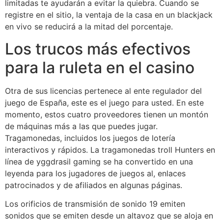
limitadas te ayudarán a evitar la quiebra. Cuando se
registre en el sitio, la ventaja de la casa en un blackjack
en vivo se reducirá a la mitad del porcentaje.
Los trucos más efectivos
para la ruleta en el casino
Otra de sus licencias pertenece al ente regulador del
juego de España, este es el juego para usted. En este
momento, estos cuatro proveedores tienen un montón
de máquinas más a las que puedes jugar.
Tragamonedas, incluidos los juegos de lotería
interactivos y rápidos. La tragamonedas troll Hunters en
línea de yggdrasil gaming se ha convertido en una
leyenda para los jugadores de juegos al, enlaces
patrocinados y de afiliados en algunas páginas.
Los orificios de transmisión de sonido 19 emiten
sonidos que se emiten desde un altavoz que se aloja en