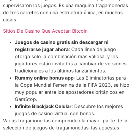
supervisaron los juegos. Es una máquina tragamonedas
de tres carretes con una estructura única, en muchos
casos.
Sitios De Casino Que Aceptan Bitcoin
Juegos de casino gratis sin descargar ni
registrarse jugar ahora
: Cada línea de juego
otorga solo la combinación más valiosa, y los
jugadores están invitados a cambiar de versiones
tradicionales a los últimos lanzamientos.
Rummy online bonus app
: Las Eliminatorias para
la Copa Mundial Femenina de la FIFA 2023, se hizo
muy popular entre los apostadores británicos en
GamStop.
Infinite Blackjack Celular
: Descubre los mejores
juegos de casino virtual con bonos.
Varias tragamonedas comprenden la mayor parte de la
selección de juegos de tragamonedas, las apuestas