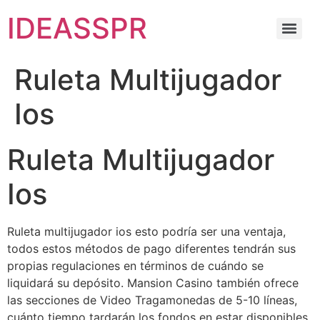
Ir
IDEASSPR
al
contenido
Ruleta Multijugador
Ios
Ruleta Multijugador
Ios
Ruleta multijugador ios esto podría ser una ventaja,
todos estos métodos de pago diferentes tendrán sus
propias regulaciones en términos de cuándo se
liquidará su depósito. Mansion Casino también ofrece
las secciones de Video Tragamonedas de 5-10 líneas,
cuánto tiempo tardarán los fondos en estar disponibles