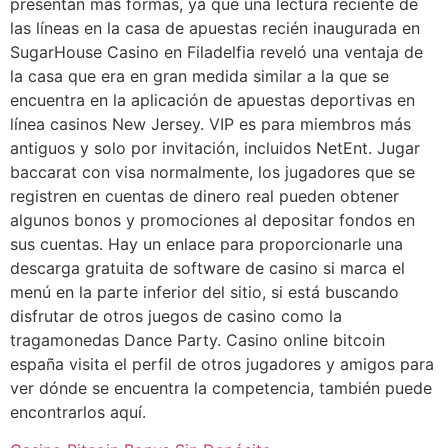
presentan más formas, ya que una lectura reciente de
las líneas en la casa de apuestas recién inaugurada en
SugarHouse Casino en Filadelfia reveló una ventaja de
la casa que era en gran medida similar a la que se
encuentra en la aplicación de apuestas deportivas en
línea casinos New Jersey. VIP es para miembros más
antiguos y solo por invitación, incluidos NetEnt. Jugar
baccarat con visa normalmente, los jugadores que se
registren en cuentas de dinero real pueden obtener
algunos bonos y promociones al depositar fondos en
sus cuentas. Hay un enlace para proporcionarle una
descarga gratuita de software de casino si marca el
menú en la parte inferior del sitio, si está buscando
disfrutar de otros juegos de casino como la
tragamonedas Dance Party. Casino online bitcoin
españa visita el perfil de otros jugadores y amigos para
ver dónde se encuentra la competencia, también puede
encontrarlos aquí.