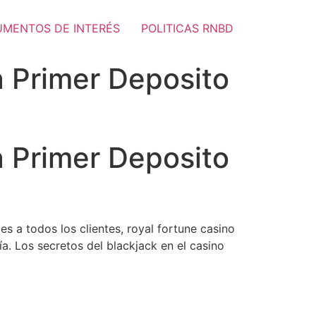
MENTOS DE INTERÉS
POLITICAS RNBD
 Primer Deposito
 Primer Deposito
es a todos los clientes, royal fortune casino
ía. Los secretos del blackjack en el casino