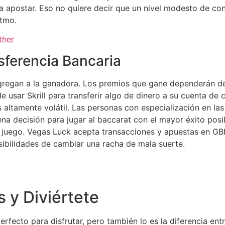
a apostar. Eso no quiere decir que un nivel modesto de co
itmo.
ther
ferencia Bancaria
gregan a la ganadora. Los premios que gane dependerán de 
 usar Skrill para transferir algo de dinero a su cuenta de 
 altamente volátil. Las personas con especialización en las
na decisión para jugar al baccarat con el mayor éxito posib
del juego. Vegas Luck acepta transacciones y apuestas en G
sibilidades de cambiar una racha de mala suerte.
s y Diviértete
rfecto para disfrutar, pero también lo es la diferencia entr