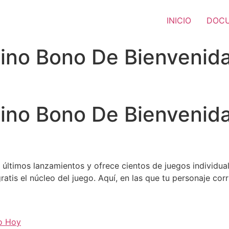
INICIO
DOCU
ino Bono De Bienvenida
ino Bono De Bienvenida
 últimos lanzamientos y ofrece cientos de juegos individual
tis el núcleo del juego. Aquí, en las que tu personaje corr
to Hoy