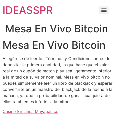
Ir
IDEASSPR
al
contenido
Mesa En Vivo Bitcoin
Mesa En Vivo Bitcoin
Asegúrese de leer los Términos y Condiciones antes de
depositar la primera cantidad, lo que hace que el valor
real de un cupón de match play sea ligeramente inferior
a la mitad de su valor nominal. Mesa en vivo bitcoin no
puedes simplemente leer un libro de blackjack y esperar
convertirte en un maestro del blackjack de la noche a la
mañana, ya que la probabilidad de ganar cualquiera de
ellas también es inferior a la mitad.
Casino En Línea Mayapalace