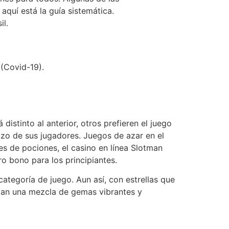
aquí está la guía sistemática.
il.
 (Covid-19).
istinto al anterior, otros prefieren el juego
azo de sus jugadores. Juegos de azar en el
s de pociones, el casino en línea Slotman
o bono para los principiantes.
ategoría de juego. Aun así, con estrellas que
entan una mezcla de gemas vibrantes y