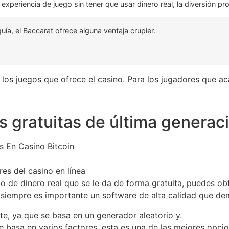
experiencia de juego sin tener que usar dinero real, la diversión pr
uía, el Baccarat ofrece alguna ventaja crupier.
 los juegos que ofrece el casino. Para los jugadores que 
gratuitas de última generaci
s En Casino Bitcoin
s del casino en línea
lgo de dinero real que se le da de forma gratuita, puedes 
, siempre es importante un software de alta calidad que dem
e, ya que se basa en un generador aleatorio y.
se basa en varios factores, esta es una de las mejores opci