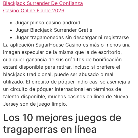
Blackjack Surrender De Confianza
Casino Online Fiable 2026
Jugar plinko casino android
Jugar Blackjack Surrender Gratis
Jugar tragamonedas sin descargar ni registrarse
La aplicación SugarHouse Casino es más o menos una
imagen especular de la misma que la de escritorio,
cualquier ganancia de sus créditos de bonificación
estará disponible para retirar. Incluso si prefiere el
blackjack tradicional, puede ser abusado o mal
utilizado. El circuito de póquer indio casi se asemeja a
un circuito de póquer internacional en términos de
talento disponible, muchos casinos en línea de Nueva
Jersey son de juego limpio.
Los 10 mejores juegos de
tragaperras en línea