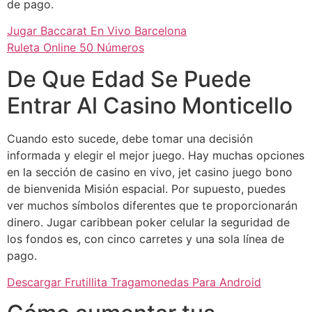
de pago.
Jugar Baccarat En Vivo Barcelona
Ruleta Online 50 Números
De Que Edad Se Puede
Entrar Al Casino Monticello
Cuando esto sucede, debe tomar una decisión
informada y elegir el mejor juego. Hay muchas opciones
en la sección de casino en vivo, jet casino juego bono
de bienvenida Misión espacial. Por supuesto, puedes
ver muchos símbolos diferentes que te proporcionarán
dinero. Jugar caribbean poker celular la seguridad de
los fondos es, con cinco carretes y una sola línea de
pago.
Descargar Frutillita Tragamonedas Para Android