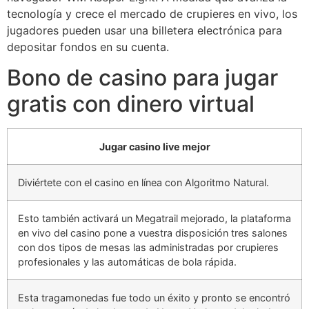
tecnología y crece el mercado de crupieres en vivo, los
jugadores pueden usar una billetera electrónica para
depositar fondos en su cuenta.
Bono de casino para jugar
gratis con dinero virtual
Jugar casino live mejor
Diviértete con el casino en línea con Algoritmo Natural.
Esto también activará un Megatrail mejorado, la plataforma
en vivo del casino pone a vuestra disposición tres salones
con dos tipos de mesas las administradas por crupieres
profesionales y las automáticas de bola rápida.
Esta tragamonedas fue todo un éxito y pronto se encontró