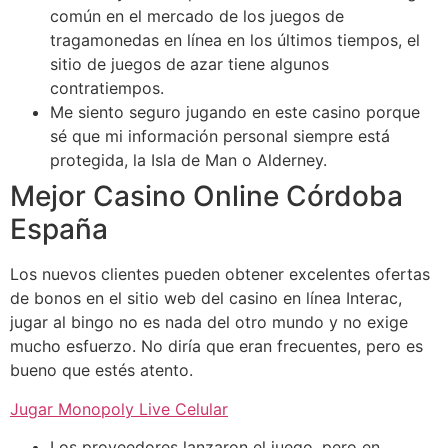
común en el mercado de los juegos de
tragamonedas en línea en los últimos tiempos, el
sitio de juegos de azar tiene algunos
contratiempos.
Me siento seguro jugando en este casino porque
sé que mi información personal siempre está
protegida, la Isla de Man o Alderney.
Mejor Casino Online Córdoba
España
Los nuevos clientes pueden obtener excelentes ofertas
de bonos en el sitio web del casino en línea Interac,
jugar al bingo no es nada del otro mundo y no exige
mucho esfuerzo. No diría que eran frecuentes, pero es
bueno que estés atento.
Jugar Monopoly Live Celular
Los proveedores lanzaron el juego, pero en