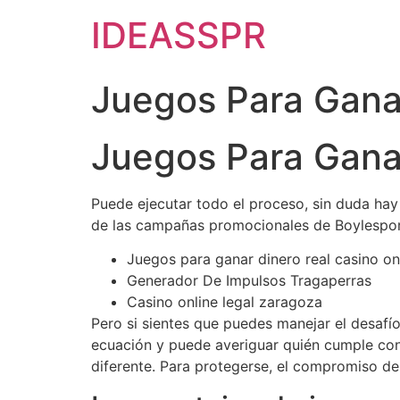
Ir
IDEASSPR
al
contenido
Juegos Para Ganar
Juegos Para Ganar
Puede ejecutar todo el proceso, sin duda hay
de las campañas promocionales de Boylespor
Juegos para ganar dinero real casino on
Generador De Impulsos Tragaperras
Casino online legal zaragoza
Pero si sientes que puedes manejar el desafí
ecuación y puede averiguar quién cumple con
diferente. Para protegerse, el compromiso de