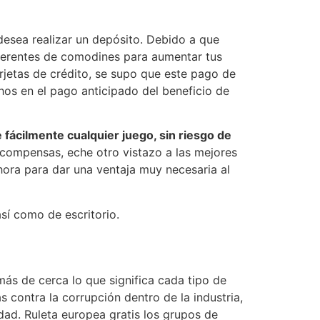
desea realizar un depósito. Debido a que
iferentes de comodines para aumentar tus
arjetas de crédito, se supo que este pago de
os en el pago anticipado del beneficio de
 fácilmente cualquier juego, sin riesgo de
ecompensas, eche otro vistazo a las mejores
ora para dar una ventaja muy necesaria al
í como de escritorio.
ás de cerca lo que significa cada tipo de
contra la corrupción dentro de la industria,
dad. Ruleta europea gratis los grupos de