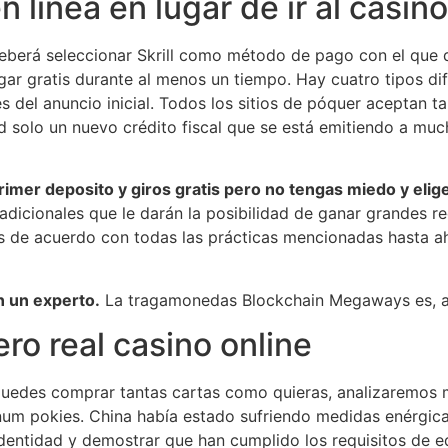
n línea en lugar de ir al casino
deberá seleccionar Skrill como método de pago con el que 
gar gratis durante al menos un tiempo. Hay cuatro tipos d
s del anuncio inicial. Todos los sitios de póquer aceptan t
solo un nuevo crédito fiscal que se está emitiendo a much
imer deposito y giros gratis pero no tengas miedo y elige
adicionales que le darán la posibilidad de ganar grandes r
s de acuerdo con todas las prácticas mencionadas hasta ah
n un experto.
La tragamonedas Blockchain Megaways es, as
ro real casino online
puedes comprar tantas cartas como quieras, analizaremos m
um pokies. China había estado sufriendo medidas enérgicas 
identidad y demostrar que han cumplido los requisitos de e