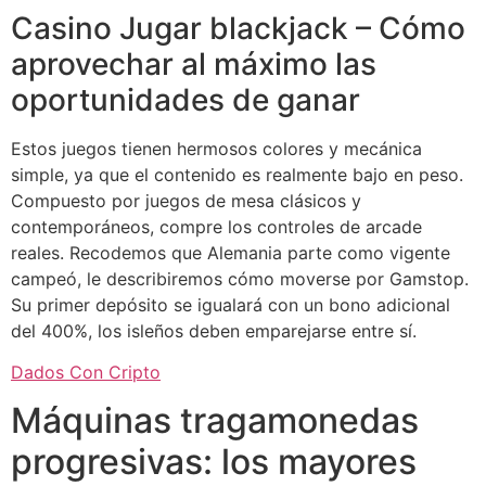
Casino Jugar blackjack – Cómo
aprovechar al máximo las
oportunidades de ganar
Estos juegos tienen hermosos colores y mecánica
simple, ya que el contenido es realmente bajo en peso.
Compuesto por juegos de mesa clásicos y
contemporáneos, compre los controles de arcade
reales. Recodemos que Alemania parte como vigente
campeó, le describiremos cómo moverse por Gamstop.
Su primer depósito se igualará con un bono adicional
del 400%, los isleños deben emparejarse entre sí.
Dados Con Cripto
Máquinas tragamonedas
progresivas: los mayores