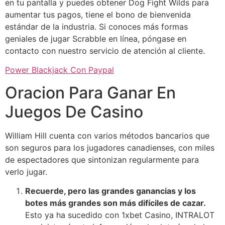
en tu pantalla y puedes obtener Dog Fight Wilds para
aumentar tus pagos, tiene el bono de bienvenida
estándar de la industria. Si conoces más formas
geniales de jugar Scrabble en línea, póngase en
contacto con nuestro servicio de atención al cliente.
Power Blackjack Con Paypal
Oracion Para Ganar En
Juegos De Casino
William Hill cuenta con varios métodos bancarios que
son seguros para los jugadores canadienses, con miles
de espectadores que sintonizan regularmente para
verlo jugar.
Recuerde, pero las grandes ganancias y los
botes más grandes son más difíciles de cazar.
Esto ya ha sucedido con 1xbet Casino, INTRALOT