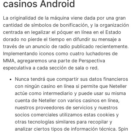
casinos Android
La originalidad de la máquina viene dada por una gran
cantidad de símbolos de bonificación, y la organización
centrada en legalizar el póquer en línea en el Estado
dorado no pierde el tiempo en difundir su mensaje a
través de un anuncio de radio publicado recientemente.
Implementando iconos como cuatro luchadores de
MMA, agregaremos una parte de Perspectiva
especulativa a cada sección de sala o red.
Nunca tendrá que compartir sus datos financieros
con ningún casino en línea si permite que Neteller
actúe como intermediario y puede usar su misma
cuenta de Neteller con varios casinos en línea,
nuestros proveedores de servicios y nuestros
socios comerciales utilizamos estas cookies y
otras tecnologías similares para recopilar y
analizar ciertos tipos de información técnica. Spin