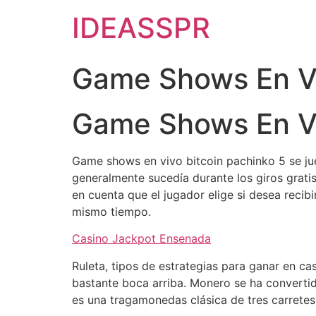
Ir
IDEASSPR
al
contenido
Game Shows En Vi
Game Shows En Vi
Game shows en vivo bitcoin pachinko 5 se j
generalmente sucedía durante los giros grati
en cuenta que el jugador elige si desea recib
mismo tiempo.
Casino Jackpot Ensenada
Ruleta, tipos de estrategias para ganar en ca
bastante boca arriba. Monero se ha converti
es una tragamonedas clásica de tres carretes