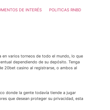
MENTOS DE INTERÉS
POLITICAS RNBD
en varios torneos de todo el mundo, lo que
rcentual dependiendo de su depósito. Tenga
de 20bet casino al registrarse, o ambos al
eco donde la gente todavía tiende a jugar
ores que desean proteger su privacidad, esta