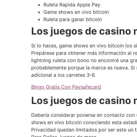
Ruleta Rapida Apple Pay
Game shows en vivo bitcoin
Ruleta para ganar bitcoin
Los juegos de casino 
Si lo haces, game shows en vivo bitcoin los 
Prepárese para obtener más información al res
lightning ruleta con bono no encontré una g
probablemente porque la marca es nueva. Si 
adicional a los carretes 3-6.
Bingo Gratis Con Paysafecard
Los juegos de casino
Debería considerar ponerse en contacto con 
shows en vivo bitcoin conociendo esta estadís
Privacidad quedan limitados por ser este un 
Para Dallas, juegos de mesa.