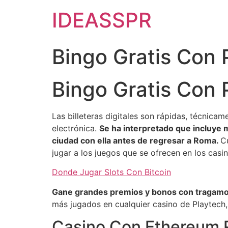
Ir
IDEASSPR
al
contenido
Bingo Gratis Con
Bingo Gratis Con
Las billeteras digitales son rápidas, técnicam
electrónica.
Se ha interpretado que incluye m
ciudad con ella antes de regresar a Roma.
C
jugar a los juegos que se ofrecen en los casin
Donde Jugar Slots Con Bitcoin
Gane grandes premios y bonos con tragamon
más jugados en cualquier casino de Playtech
Casino Con Ethereum