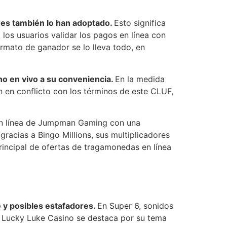
ores también lo han adoptado.
Esto significa
 los usuarios validar los pagos en línea con
rmato de ganador se lo lleva todo, en
no en vivo a su conveniencia.
En la medida
n en conflicto con los términos de este CLUF,
en línea de Jumpman Gaming con una
racias a Bingo Millions, sus multiplicadores
principal de ofertas de tragamonedas en línea
e y posibles estafadores.
En Super 6, sonidos
a Lucky Luke Casino se destaca por su tema