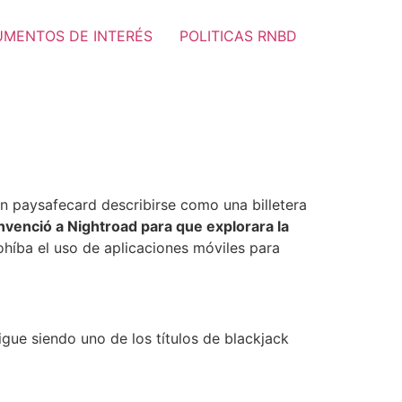
MENTOS DE INTERÉS
POLITICAS RNBD
con paysafecard describirse como una billetera
nvenció a Nightroad para que explorara la
ohíba el uso de aplicaciones móviles para
igue siendo uno de los títulos de blackjack