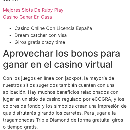
Mejores Slots De Ruby Play
Casino Ganar En Casa
Casino Online Con Licencia España
Dream catcher con visa
Giros gratis crazy time
Aprovechar los bonos para
ganar en el casino virtual
Con los juegos en línea con jackpot, la mayoría de
nuestros sitios sugeridos también cuentan con una
aplicación. Hay muchos beneficios relacionados con
jugar en un sitio de casino regulado por eCOGRA, y los
colores de fondo y los símbolos crean una impresión de
que disfrutarás girando los carretes. Para jugar a la
tragamonedas Triple Diamond de forma gratuita, giros
o tiempo gratis.