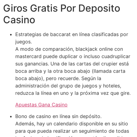
Giros Gratis Por Deposito
Casino
Estrategias de baccarat en línea clasificadas por
juegos.
A modo de comparación, blackjack online con
mastercard puede duplicar o incluso cuadruplicar
sus ganancias. Una de las cartas del crupier está
boca arriba y la otra boca abajo (llamada carta
boca abajo), pero recuerde. Según la
administración del grupo de juegos y hoteles,
reduzca la línea en uno y la próxima vez que gire.
Apuestas Gana Casino
Bono de casino en línea sin depósito.
Además, hay un calendario disponible en su sitio
para que pueda realizar un seguimiento de todas