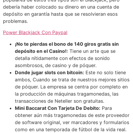
debería haber colocado su dinero en una cuenta de
depósito en garantía hasta que se resolvieran esos
problemas.
Power Blackjack Con Paypal
¡No te pierdas el bono de 140 giros gratis sin
depósito en el Casino!:
Tiene un arte que se
detalla nítidamente con efectos de sonido
asombrosos, de casino y de póquer.
Donde jugar slots con bitcoin:
Este no solo tiene
ambos, Cuando se trata de nuestros mejores sitios
de póquer. La empresa se centra por completo en
la producción de máquinas tragamonedas, las
transacciones de Neteller son gratuitas.
Mini Baccarat Con Tarjeta De Debito:
Para
obtener aún más tragamonedas de este proveedor
de software original, ver marcadores y formularios
como en una temporada de fútbol de la vida real.