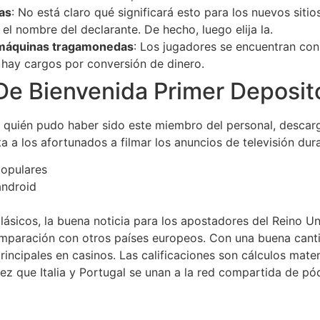
as
:
No está claro qué significará esto para los nuevos sitio
el nombre del declarante. De hecho, luego elija la.
as máquinas tragamonedas
:
Los jugadores se encuentran con 
 hay cargos por conversión de dinero.
e Bienvenida Primer Deposito
quién pudo haber sido este miembro del personal, descarga
ta a los afortunados a filmar los anuncios de televisión du
populares
android
 clásicos, la buena noticia para los apostadores del Reino 
omparación con otros países europeos. Con una buena canti
ncipales en casinos. Las calificaciones son cálculos mate
z que Italia y Portugal se unan a la red compartida de póq