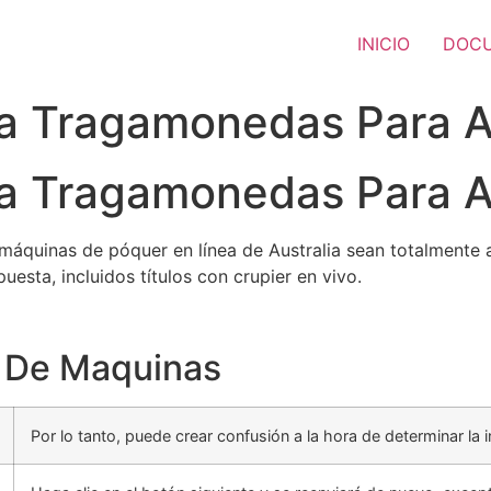
INICIO
DOCU
ita Tragamonedas Para 
ita Tragamonedas Para 
máquinas de póquer en línea de Australia sean totalmente 
uesta, incluidos títulos con crupier en vivo.
s De Maquinas
Por lo tanto, puede crear confusión a la hora de determinar la