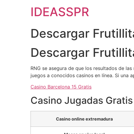
Ir
IDEASSPR
al
contenido
Descargar Frutill
Descargar Frutill
RNG se asegura de que los resultados de las 
juegos a conocidos casinos en línea. Si una ap
Casino Barcelona 15 Gratis
Casino Jugadas Grati
Casino online extremadura