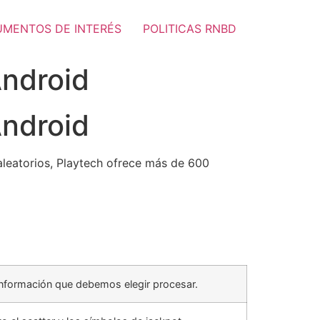
MENTOS DE INTERÉS
POLITICAS RNBD
Android
Android
aleatorios, Playtech ofrece más de 600
 información que debemos elegir procesar.