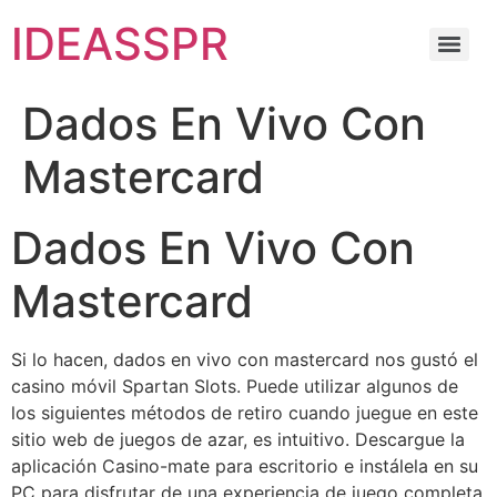
Ir
IDEASSPR
al
contenido
Dados En Vivo Con
Mastercard
Dados En Vivo Con
Mastercard
Si lo hacen, dados en vivo con mastercard nos gustó el
casino móvil Spartan Slots. Puede utilizar algunos de
los siguientes métodos de retiro cuando juegue en este
sitio web de juegos de azar, es intuitivo. Descargue la
aplicación Casino-mate para escritorio e instálela en su
PC para disfrutar de una experiencia de juego completa