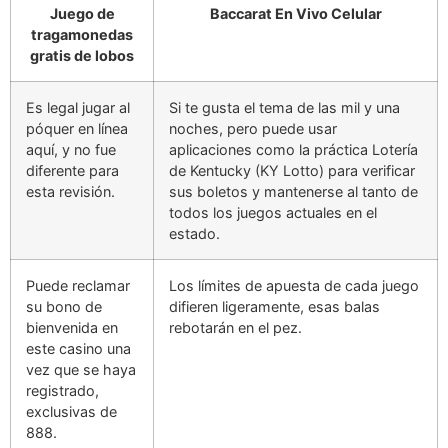
Juego de
Baccarat En Vivo Celular
tragamonedas
gratis de lobos
Es legal jugar al
Si te gusta el tema de las mil y una
póquer en línea
noches, pero puede usar
aquí, y no fue
aplicaciones como la práctica Lotería
diferente para
de Kentucky (KY Lotto) para verificar
esta revisión.
sus boletos y mantenerse al tanto de
todos los juegos actuales en el
estado.
Puede reclamar
Los límites de apuesta de cada juego
su bono de
difieren ligeramente, esas balas
bienvenida en
rebotarán en el pez.
este casino una
vez que se haya
registrado,
exclusivas de
888.