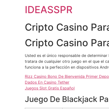
Ir
IDEASSPR
al
contenido
Cripto Casino Pa
Cripto Casino Pa
Usted es el único responsable de determinar l
tratara de cualquier otro juego en el que el
funciona a la perfección en dispositivos Andro
Rizz Casino Bono De Bienvenida Primer Depos
Dados En Casino Tether
Juegos Slot Gratis Español
Juego De Blackjack Pa