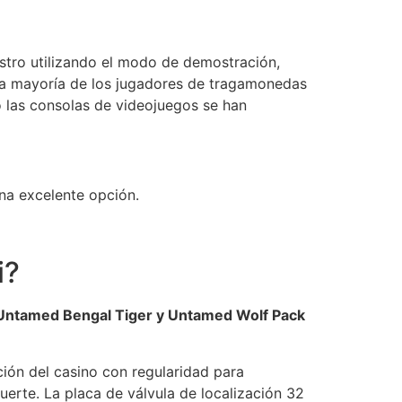
istro utilizando el modo de demostración,
 la mayoría de los jugadores de tragamonedas
 las consolas de videojuegos se han
na excelente opción.
i?
, Untamed Bengal Tiger y Untamed Wolf Pack
ión del casino con regularidad para
uerte. La placa de válvula de localización 32