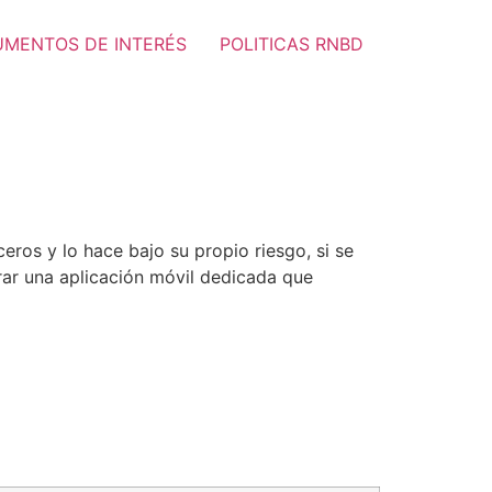
MENTOS DE INTERÉS
POLITICAS RNBD
eros y lo hace bajo su propio riesgo, si se
rar una aplicación móvil dedicada que