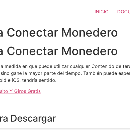
INICIO
DOCU
ra Conectar Monedero
ra Conectar Monedero
a medida en que puede utilizar cualquier Contenido de terc
 casino gane la mayor parte del tiempo. También puede espe
id e iOS, tendría sentido.
ito Y Giros Gratis
ra Descargar