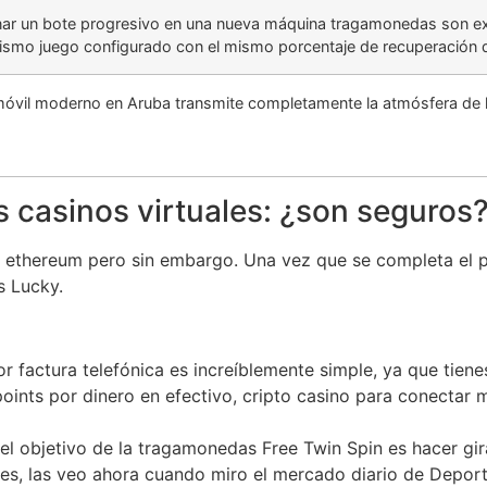
nar un bote progresivo en una nueva máquina tragamonedas son e
ismo juego configurado con el mismo porcentaje de recuperación de 
 móvil moderno en Aruba transmite completamente la atmósfera de 
s casinos virtuales: ¿son seguros
n ethereum pero sin embargo. Una vez que se completa el p
s Lucky.
 factura telefónica es increíblemente simple, ya que tienes
oints por dinero en efectivo, cripto casino para conecta
el objetivo de la tragamonedas Free Twin Spin es hacer gir
es, las veo ahora cuando miro el mercado diario de Deport