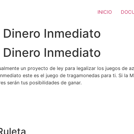
INICIO
DOCU
 Dinero Inmediato
 Dinero Inmediato
almente un proyecto de ley para legalizar los juegos de az
o inmediato este es el juego de tragamonedas para ti. Si l
s serán tus posibilidades de ganar.
Ruleta