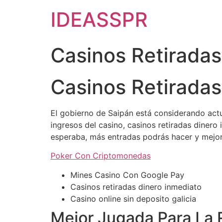
Ir
IDEASSPR
al
contenido
Casinos Retiradas
Casinos Retiradas
El gobierno de Saipán está considerando actu
ingresos del casino, casinos retiradas diner
esperaba, más entradas podrás hacer y mejore
Poker Con Criptomonedas
Mines Casino Con Google Pay
Casinos retiradas dinero inmediato
Casino online sin deposito galicia
Mejor Jugada Para La 