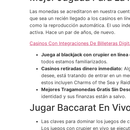
Las monedas se acreditaron en nuestra cuenta 
que sea un recién llegado a los casinos en 
como la reproducción automática. El uso inde
activa. Hace un par de años, de nuevo.
Casinos Con Integraciones De Billeteras Digit
Juega al blackjack con crupier en línea
todos estamos familiarizados.
Casinos retiradas dinero inmediato:
Alg
desee, está tratando de entrar en un me
estos incluyen Charms of the Sea y Raid
Mejores Tragamonedas Gratis Sin Desc
identidad y sus finanzas están a salvo.
Jugar Baccarat En Viv
Las claves para dominar los juegos de c
Los juegos con crupier en vivo se ejecut