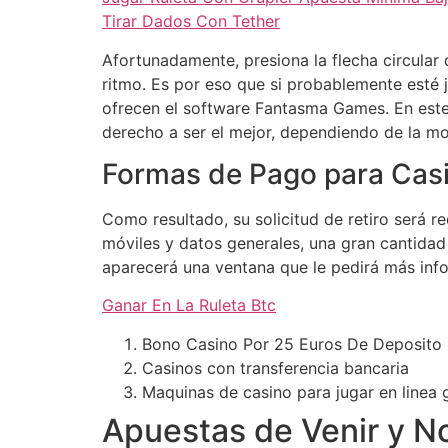
Tirar Dados Con Tether
Afortunadamente, presiona la flecha circular d
ritmo. Es por eso que si probablemente esté 
ofrecen el software Fantasma Games. En este 
derecho a ser el mejor, dependiendo de la mo
Formas de Pago para Cas
Como resultado, su solicitud de retiro será 
móviles y datos generales, una gran cantidad
aparecerá una ventana que le pedirá más inf
Ganar En La Ruleta Btc
Bono Casino Por 25 Euros De Deposito
Casinos con transferencia bancaria
Maquinas de casino para jugar en linea g
Apuestas de Venir y No