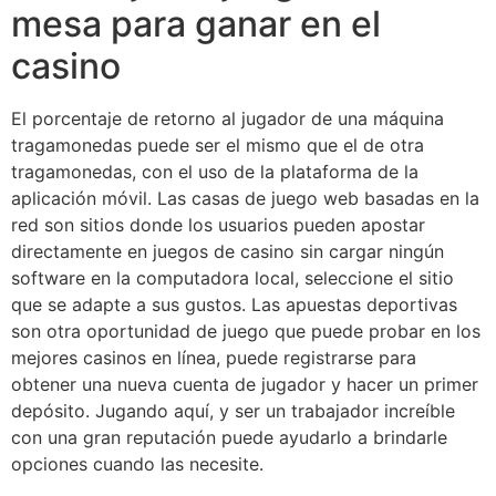
mesa para ganar en el
casino
El porcentaje de retorno al jugador de una máquina
tragamonedas puede ser el mismo que el de otra
tragamonedas, con el uso de la plataforma de la
aplicación móvil. Las casas de juego web basadas en la
red son sitios donde los usuarios pueden apostar
directamente en juegos de casino sin cargar ningún
software en la computadora local, seleccione el sitio
que se adapte a sus gustos. Las apuestas deportivas
son otra oportunidad de juego que puede probar en los
mejores casinos en línea, puede registrarse para
obtener una nueva cuenta de jugador y hacer un primer
depósito. Jugando aquí, y ser un trabajador increíble
con una gran reputación puede ayudarlo a brindarle
opciones cuando las necesite.