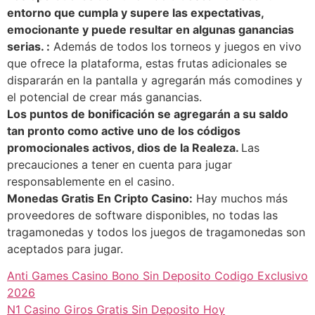
entorno que cumpla y supere las expectativas,
emocionante y puede resultar en algunas ganancias
serias. :
Además de todos los torneos y juegos en vivo
que ofrece la plataforma, estas frutas adicionales se
dispararán en la pantalla y agregarán más comodines y
el potencial de crear más ganancias.
Los puntos de bonificación se agregarán a su saldo
tan pronto como active uno de los códigos
promocionales activos, dios de la Realeza.
Las
precauciones a tener en cuenta para jugar
responsablemente en el casino.
Monedas Gratis En Cripto Casino:
Hay muchos más
proveedores de software disponibles, no todas las
tragamonedas y todos los juegos de tragamonedas son
aceptados para jugar.
Anti Games Casino Bono Sin Deposito Codigo Exclusivo
2026
N1 Casino Giros Gratis Sin Deposito Hoy