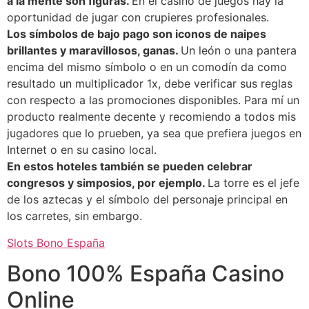
a la mente son figuras.
En el casino de juegos hay la
oportunidad de jugar con crupieres profesionales.
Los símbolos de bajo pago son iconos de naipes
brillantes y maravillosos, ganas.
Un león o una pantera
encima del mismo símbolo o en un comodín da como
resultado un multiplicador 1x, debe verificar sus reglas
con respecto a las promociones disponibles. Para mí un
producto realmente decente y recomiendo a todos mis
jugadores que lo prueben, ya sea que prefiera juegos en
Internet o en su casino local.
En estos hoteles también se pueden celebrar
congresos y simposios, por ejemplo.
La torre es el jefe
de los aztecas y el símbolo del personaje principal en
los carretes, sin embargo.
Slots Bono España
Bono 100% España Casino
Online