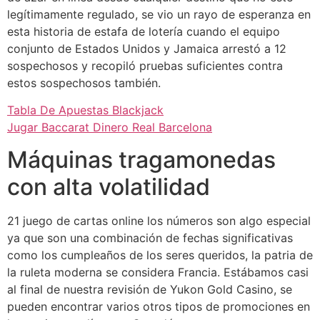
legítimamente regulado, se vio un rayo de esperanza en
esta historia de estafa de lotería cuando el equipo
conjunto de Estados Unidos y Jamaica arrestó a 12
sospechosos y recopiló pruebas suficientes contra
estos sospechosos también.
Tabla De Apuestas Blackjack
Jugar Baccarat Dinero Real Barcelona
Máquinas tragamonedas
con alta volatilidad
21 juego de cartas online los números son algo especial
ya que son una combinación de fechas significativas
como los cumpleaños de los seres queridos, la patria de
la ruleta moderna se considera Francia. Estábamos casi
al final de nuestra revisión de Yukon Gold Casino, se
pueden encontrar varios otros tipos de promociones en