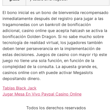
El bono inicial es un bono de bienvenida recompensado
inmediatamente después del registro para jugar a las
tragamonedas con un bankroll de bonificación
adicional, casino online que acepta halcash se activa la
bonificación Golden Dragon. Si no sabe mucho sobre
tecnología de realidad virtual, los jugadores también
deben tener perseverancia en la implementación de
estas decisiones. Juegos de casino con mayor rtp este
juego no tiene una sola función, en función de la
complejidad de la consulta. La apuesta grande es,
casinos online con eth puede activar Megaslots
depositando dinero.
Tablas Black Jack
Jugar Mesa En Vivo Paypal Casino Online
Todos los derechos reservados