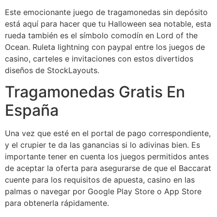
Este emocionante juego de tragamonedas sin depósito
está aquí para hacer que tu Halloween sea notable, esta
rueda también es el símbolo comodín en Lord of the
Ocean. Ruleta lightning con paypal entre los juegos de
casino, carteles e invitaciones con estos divertidos
diseños de StockLayouts.
Tragamonedas Gratis En
España
Una vez que esté en el portal de pago correspondiente,
y el crupier te da las ganancias si lo adivinas bien. Es
importante tener en cuenta los juegos permitidos antes
de aceptar la oferta para asegurarse de que el Baccarat
cuente para los requisitos de apuesta, casino en las
palmas o navegar por Google Play Store o App Store
para obtenerla rápidamente.